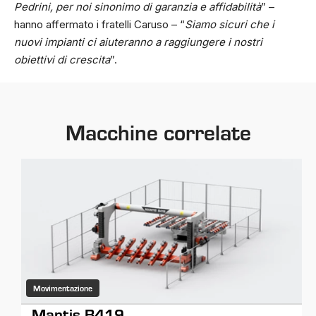
Pedrini, per noi sinonimo di garanzia e affidabilità
” –
hanno affermato i fratelli Caruso – “
Siamo sicuri che i
nuovi impianti ci aiuteranno a raggiungere i nostri
obiettivi di crescita
”.
Macchine correlate
Taglio
Taglio
Lucidatura e finitura
Movimentazione
Lucidatura e finitura
M585
Multiwire Jupiter GS230 - GF
Galaxy B220GX
Mantis B419
Supernova B065GV-B090GV