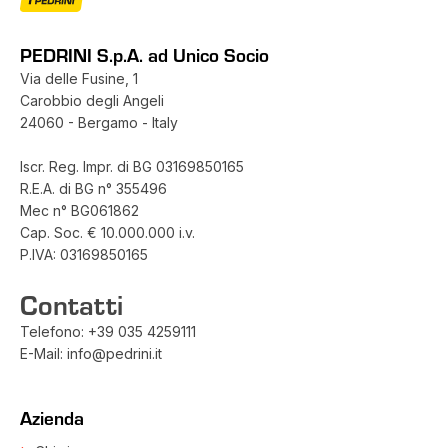
PEDRINI S.p.A. ad Unico Socio
Via delle Fusine, 1
Carobbio degli Angeli
24060 - Bergamo - Italy
Iscr. Reg. Impr. di BG 03169850165
R.E.A. di BG n° 355496
Mec n° BG061862
Cap. Soc. € 10.000.000 i.v.
P.IVA: 03169850165
Contatti
Telefono:
+39 035 4259111
E-Mail:
info@pedrini.it
Azienda