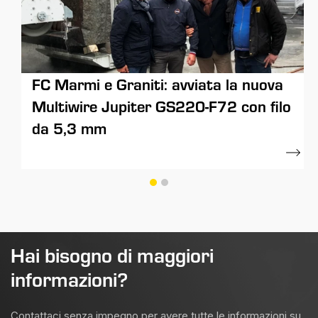
Alfa graniti Multifilo da 5,3mm
FC Marmi e Graniti: avviata la nuova
Multiwire Jupiter GS220-F72 con filo
da 5,3 mm
20 Marzo 2018
26 Gennaio 2018
Hai bisogno di maggiori
informazioni?
Contattaci senza impegno per avere tutte le informazioni su