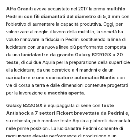
Alfa Graniti
aveva acquistato nel 2017 la prima
multifilo
Pedrini con fili diamantati dal diametro di 5,3 mm
con
l’obiettivo di aumentare la capacità produttiva. Oggi, per
valorizzare al meglio il lavoro della multifilo, la società ha
voluto rinnovare la fiducia in Pedrini sostituendo la linea di
lucidatura con una nuova linea più performante composta
da una
lucidalastre da granito Galaxy B220GX a 20
teste
, di cui due Aquila per la preparazione della superficie
alla lucidatura, da una ceratrice a 4 mandrini e da un
caricatore e uno scaricatore automatici Mantis
con
vie di corsa a terra e dalle dimensioni contenute progettati
per la lavorazione a
macchia aperta
.
Galaxy B220GX
è equipaggiata di serie con
teste
Antishock a 7 settori Fickert brevettate da Pedrini
e,
su richiesta, può montare teste Aquila a platorelli diamantati
nelle prime posizioni. La lucidalastre Pedrini consente di
raggiungere elevate performance di produzione e un