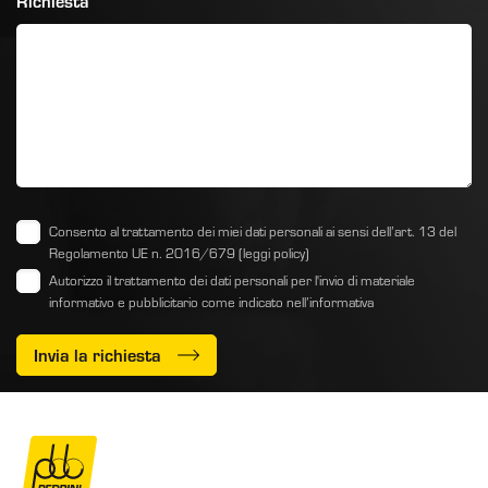
Richiesta
Consento al trattamento dei miei dati personali ai sensi dell’art. 13 del
Regolamento UE n. 2016/679
(leggi policy)
Autorizzo il trattamento dei dati personali per l'invio di materiale
informativo e pubblicitario come indicato
nell’informativa
Invia la richiesta