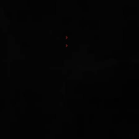
enda
Soluzioni
 siamo
Linee di lucidatura
D
Linee di resinatura
erca e sviluppo
Quality Policy
ISO 9001
Scarica
Scarica