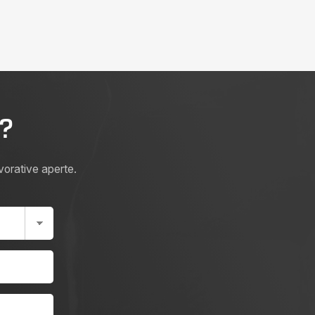
i?
avorative aperte.