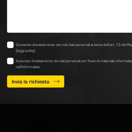
Consento al trattamento dei miei dati personali ai sensi dell’art. 13 d
(leggi policy)
Autorizzo il trattamento dei dati personali per l'invio di materiale informati
nell’informativa
Invia la richiesta