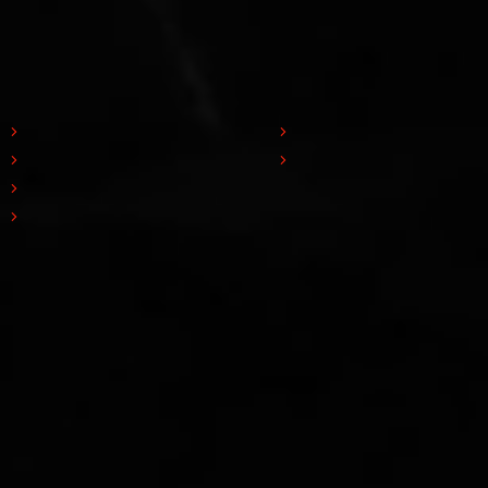
Macchine
News
Taglio
Eventi e Fiere
Lucidatura
News
Resinatura
Movimentazione
Iscrizione alla newsletter
Iscriviti
Ho preso visione dell'informativa sulla privacy e presto il consenso
all'invio della Newsletter da parte di Pedrini S.p.A. (
Privacy policy
)