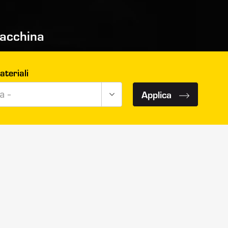
macchina
teriali
Applica
a -