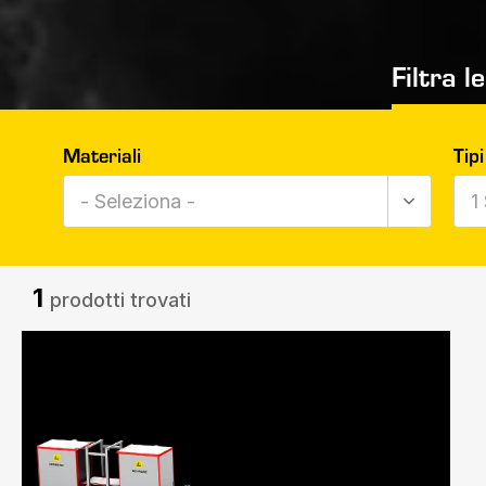
Filtra l
Materiali
Tipi
- Seleziona -
1
1
prodotti trovati