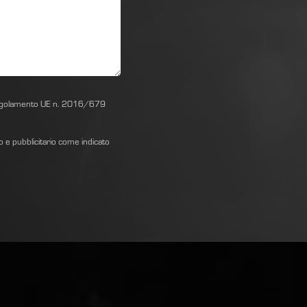
el Regolamento UE n. 2016/679
vo e pubblicitario come indicato