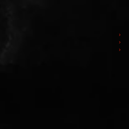
PEDRINI S.p.A. ad Unico Socio
Azi
Via delle Fusine, 1
Chi
Carobbio degli Angeli
R&
24060 - Bergamo - Italy
Ric
Iscr. Reg. Impr. di BG 03169850165
R.E.A. di BG n° 355496
Mec n° BG061862
Cap. Soc. € 10.000.000 i.v.
P.IVA: 03169850165
Contatti
Telefono:
+39 035 4259111
E-Mail:
info@pedrini.it