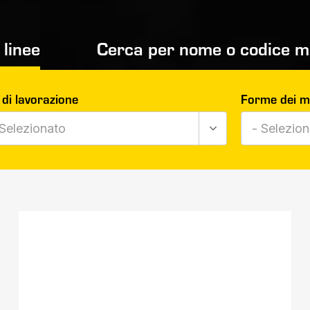
e linee
Cerca per nome o codice 
 di lavorazione
Forme dei ma
Selezionato
- Selezion