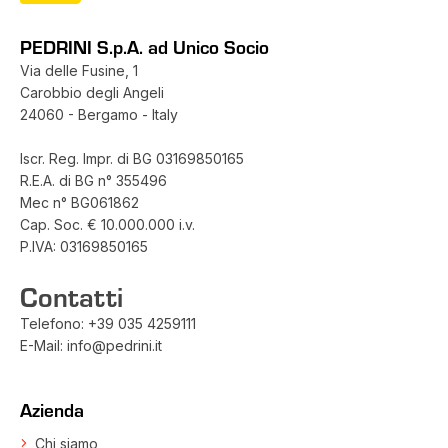
PEDRINI S.p.A. ad Unico Socio
Via delle Fusine, 1
Carobbio degli Angeli
24060 - Bergamo - Italy
Iscr. Reg. Impr. di BG 03169850165
R.E.A. di BG n° 355496
Mec n° BG061862
Cap. Soc. € 10.000.000 i.v.
P.IVA: 03169850165
Contatti
Telefono:
+39 035 4259111
E-Mail:
info@pedrini.it
Azienda
Chi siamo