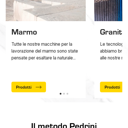
Marmo
Granito
Tutte le nostre macchine per la
Le tecnologie
lavorazione del marmo sono state
abbiamo brev
pensate per esaltare la naturale
alle nostre ma
bellezza e delicatezza di questo
durezza elevat
materiale.
lapidei, come i
Prodotti
Prodotti
Il metodo Pedrini