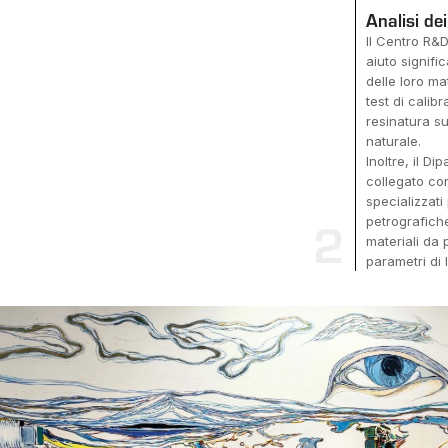
Analisi de
Il Centro R&D
aiuto signifi
delle loro ma
test di calibr
resinatura su
naturale.
Inoltre, il D
collegato con
specializzati 
2
petrografich
materiali da 
parametri di l