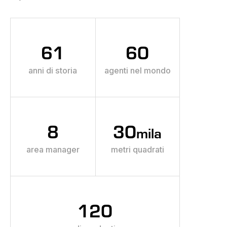
61
60
anni di storia
agenti nel mondo
8
30
mila
area manager
metri quadrati
120