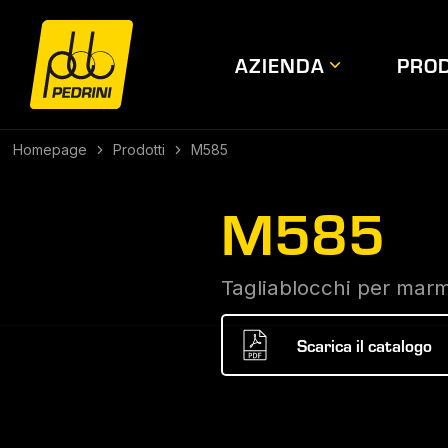
AZIENDA
PROD
Homepage
Prodotti
M585
M585
Tagliablocchi per marmo
Scarica il catalogo