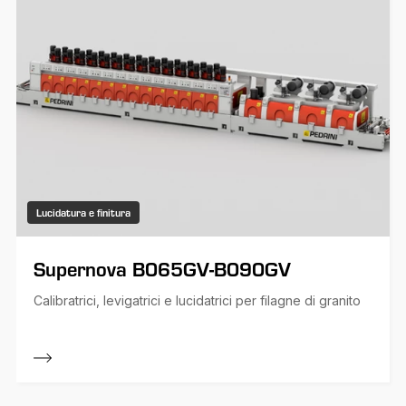
Lucidatura e finitura
Supernova B065GV-B090GV
Calibratrici, levigatrici e lucidatrici per filagne di granito