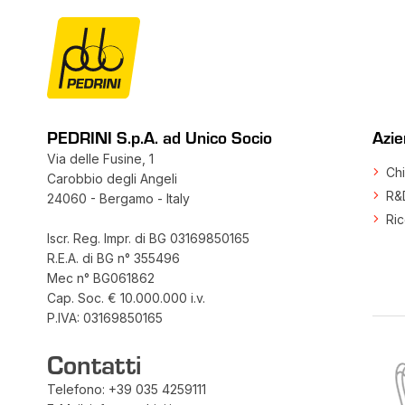
PEDRINI S.p.A. ad Unico Socio
Azi
Via delle Fusine, 1
Chi
Carobbio degli Angeli
R&
24060 - Bergamo - Italy
Ric
Iscr. Reg. Impr. di BG 03169850165
R.E.A. di BG n° 355496
Mec n° BG061862
Cap. Soc. € 10.000.000 i.v.
P.IVA: 03169850165
Contatti
Telefono:
+39 035 4259111