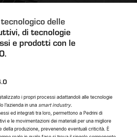
o tecnologico delle
ttivi, di tecnologie
si e prodotti con le
0.
4.0
italizzato i propri processi adattandoli alle tecnologie
do l’azienda in una
smart industry
.
ssi ed integrati tra loro, permettono a Pedrini di
ativi e le movimentazioni dei materiali per una migliore
e della produzione, prevenendo eventuali criticità. È
empo reale in quale fase si trova il singolo componente