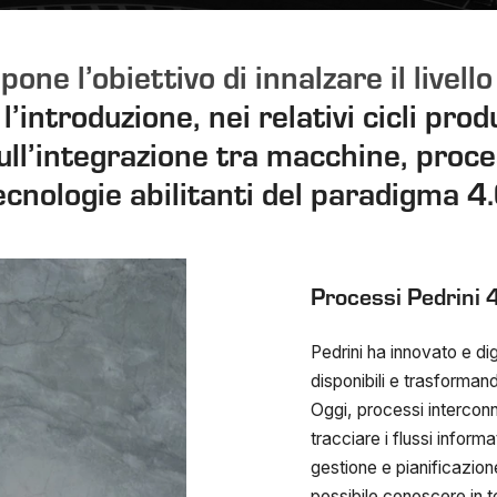
 pone l’obiettivo di innalzare il livell
’introduzione, nei relativi cicli produ
ull’integrazione tra macchine, proces
ecnologie abilitanti del paradigma 4.
Processi Pedrini 
Pedrini ha innovato e dig
disponibili e trasforman
Oggi, processi interconne
tracciare i flussi inform
gestione e pianificazion
possibile conoscere in t