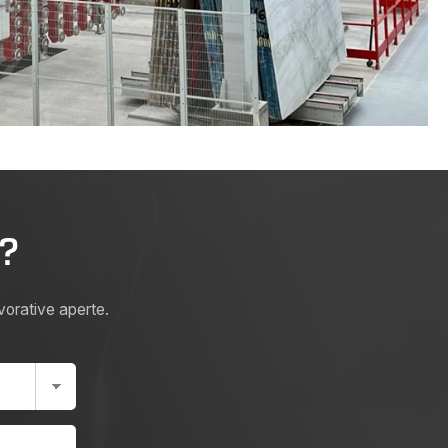
i?
avorative aperte.