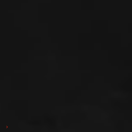
Quality Policy
ISO 9001
Scarica
Scarica
Iscrizione alla newsletter
Iscriviti
Ho preso visione dell'informativa sulla privacy e presto il consenso
all'invio della Newsletter da parte di Pedrini S.p.A. (
Privacy policy
)
Privacy policy