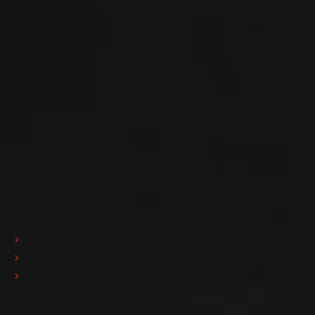
24060 - Bergamo - Italy
Iscr. Reg. Impr. di BG 03169850165
R.E.A. di BG n° 355496
Mec n° BG061862
Cap. Soc. € 10.000.000 i.v.
P.IVA: 03169850165
Contatti
Telefono:
+39 035 4259111
E-Mail:
info@pedrini.it
Azienda
Chi siamo
R&D
Ricerca e sviluppo