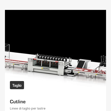
Taglio
Cutline
Linee di taglio per lastre