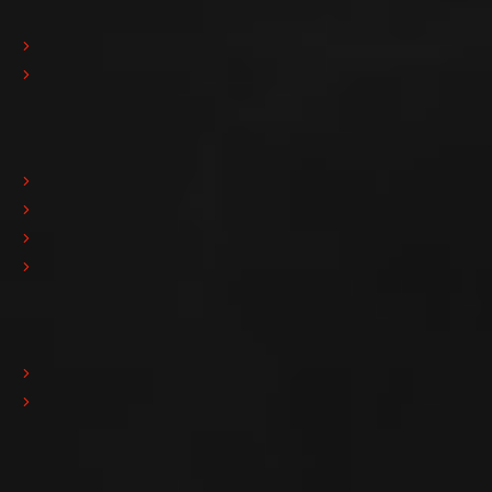
Soluzioni
Linee di lucidatura
Linee di resinatura
Macchine
Taglio
Lucidatura
Resinatura
Movimentazione
News
Eventi e Fiere
News