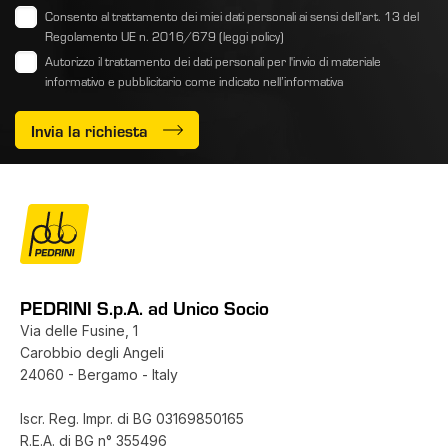
Consento al trattamento dei miei dati personali ai sensi dell’art. 13 del
Regolamento UE n. 2016/679
(leggi policy)
Autorizzo il trattamento dei dati personali per l'invio di materiale
informativo e pubblicitario come indicato
nell’informativa
Invia la richiesta
PEDRINI S.p.A. ad Unico Socio
Via delle Fusine, 1
Carobbio degli Angeli
24060 - Bergamo - Italy
Iscr. Reg. Impr. di BG 03169850165
R.E.A. di BG n° 355496