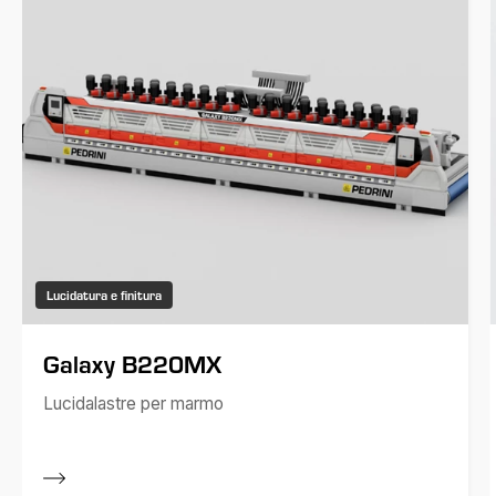
Lucidatura e finitura
Galaxy B220MX
Lucidalastre per marmo