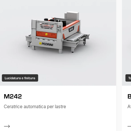
Lucidatura e finitura
T
M242
Ceratrice automatica per lastre
A