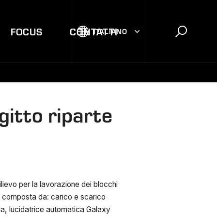
FOCUS
CONTATTI
ITALIANO
itto riparte
ievo per la lavorazione dei blocchi
ni composta da: carico e scarico
ina, lucidatrice automatica Galaxy