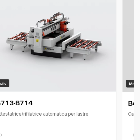
aglio
Movim
B713-B714
B4
ttestatrice/rifilatrice automatica per lastre
Caric