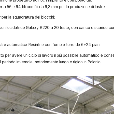
pannone progettato ad hoc l'impianto è composto da:
er
a 56 e 64 fili con fili da 6,3 mm per la produzione di lastre
r per la squadratura dei blocchi;
on lucidatrice Galaxy B220 a 20 teste, con carico e scarico c
stre automatica Resinline con forno a torre da 6+24 piani
to per avere un ciclo di lavoro il più possibile automatico e conse
 periodo invernale, notoriamente lungo e rigido in Polonia.