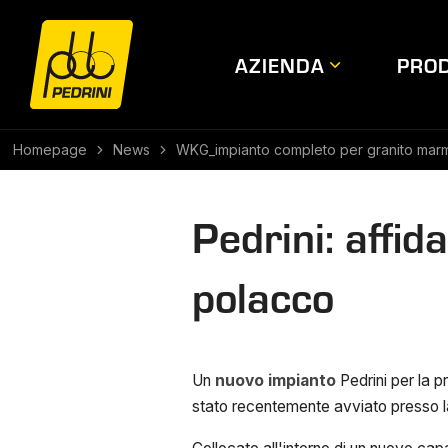
AZIENDA
PROD
Homepage
News
WKG_impianto completo per granito marm
Pedrini: affi
polacco
Un
nuovo impianto
Pedrini per la p
stato recentemente avviato presso 