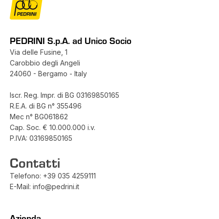
PEDRINI S.p.A. ad Unico Socio
Via delle Fusine, 1
Carobbio degli Angeli
24060 - Bergamo - Italy
Iscr. Reg. Impr. di BG 03169850165
R.E.A. di BG n° 355496
Mec n° BG061862
Cap. Soc. € 10.000.000 i.v.
P.IVA: 03169850165
Contatti
Telefono:
+39 035 4259111
E-Mail:
info@pedrini.it
Azienda