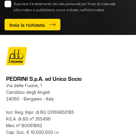
Autorizzo il trattamento dei dati personali per l'invio di materiale
informativo e pubblicitario come indicato
nell’informativa
Invia la richiesta
PEDRINI S.p.A. ad Unico Socio
Via delle Fusine, 1
Carobbio degli Angeli
24060 - Bergamo - Italy
Iscr. Reg. Impr. di BG 03169850165
R.E.A. di BG n° 355496
Mec n° BG061862
Cap. Soc. € 10.000.000 i.v.