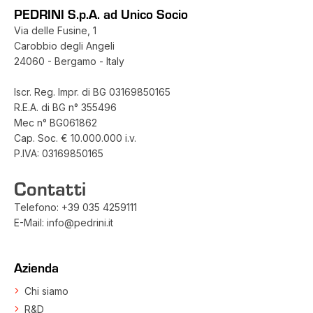
PEDRINI S.p.A. ad Unico Socio
Via delle Fusine, 1
Carobbio degli Angeli
24060 - Bergamo - Italy
Iscr. Reg. Impr. di BG 03169850165
R.E.A. di BG n° 355496
Mec n° BG061862
Cap. Soc. € 10.000.000 i.v.
P.IVA: 03169850165
Contatti
Telefono:
+39 035 4259111
E-Mail:
info@pedrini.it
Azienda
Chi siamo
R&D