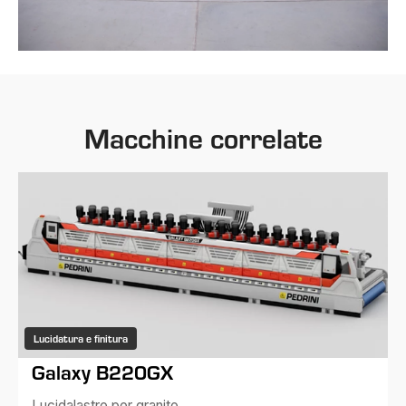
Macchine correlate
Lucidatura e finitura
Galaxy B220GX
Lucidalastre per granito