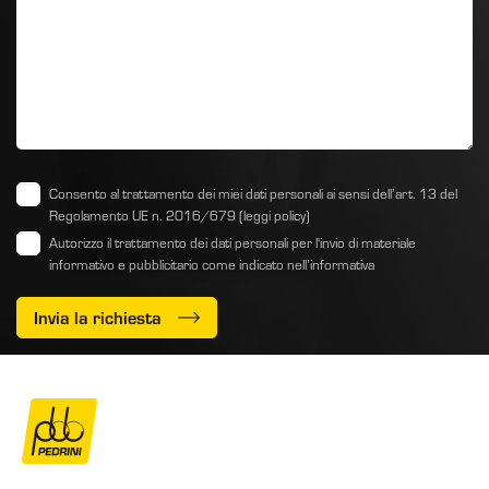
Consento al trattamento dei miei dati personali ai sensi dell’art. 13 del
Regolamento UE n. 2016/679
(leggi policy)
Autorizzo il trattamento dei dati personali per l'invio di materiale
informativo e pubblicitario come indicato
nell’informativa
Invia la richiesta