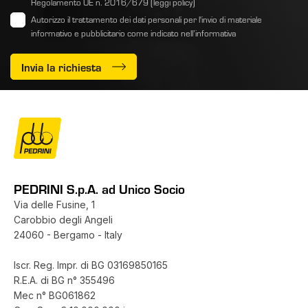
Regolamento UE n. 2016/679
(leggi policy)
Autorizzo il trattamento dei dati personali per l'invio di materiale
informativo e pubblicitario come indicato
nell’informativa
Invia la richiesta
PEDRINI S.p.A. ad Unico Socio
Via delle Fusine, 1
Carobbio degli Angeli
24060 - Bergamo - Italy
Iscr. Reg. Impr. di BG 03169850165
R.E.A. di BG n° 355496
Mec n° BG061862