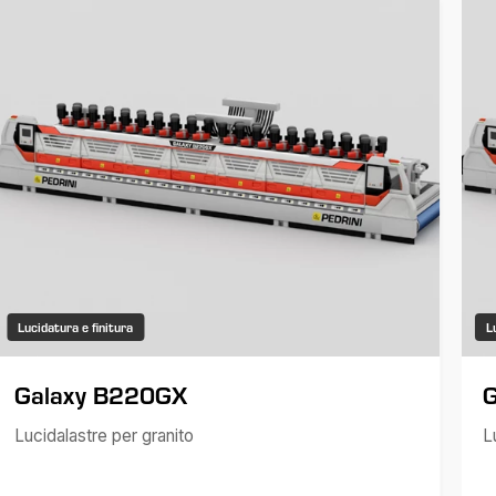
Lucidatura e finitura
L
Galaxy B220GX
Lucidalastre per granito
L