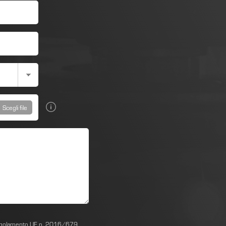
Scegli file
el Regolamento UE n. 2016/679