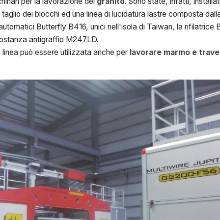
hinari per la lavorazione del
granito
. Sono state, infatti, installa
il taglio dei blocchi ed una linea di lucidatura lastre composta dal
automatici Butterfly B416, unici nell'isola di Taiwan, la rifilatric
 sostanza antigraffio M247LD.
ta linea può essere utilizzata anche per
lavorare marmo e trave