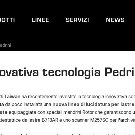
OTTI
LINEE
SERVIZI
NEWS
edrini
novativa tecnologia Pedri
di
Taiwan
ha recentemente investito in tecnologia innovativa sce
ata da poco installata una
nuova linea di lucidatura per lastr
ste
equipaggiata con speciali mandrini Rotor che garantiscono un 
 attestatrice da lastre B713AR e uno scanner M257SC per l'archivia