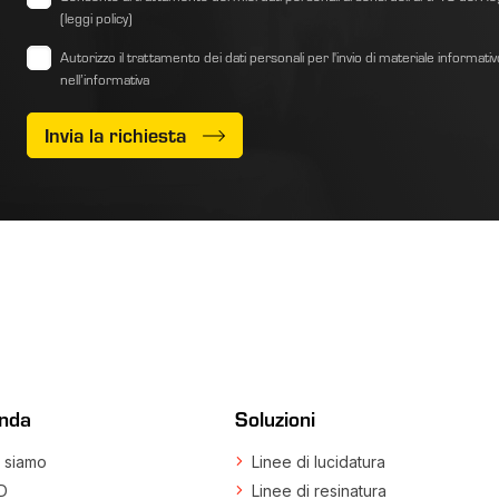
(leggi policy)
Autorizzo il trattamento dei dati personali per l'invio di materiale informati
nell’informativa
Invia la richiesta
enda
Soluzioni
 siamo
Linee di lucidatura
D
Linee di resinatura