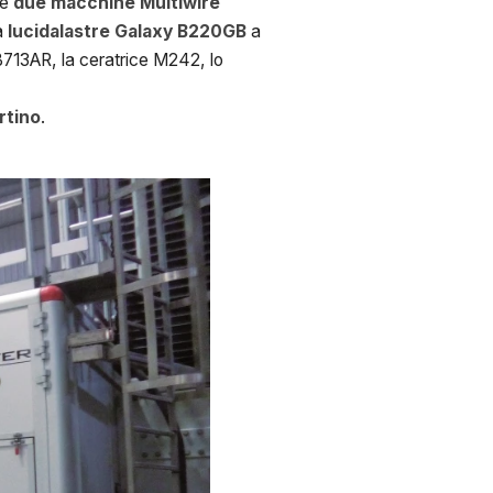
te
due macchine Multiwire
la
lucidalastre Galaxy B220GB
a
e B713AR, la ceratrice M242, lo
rtino
.