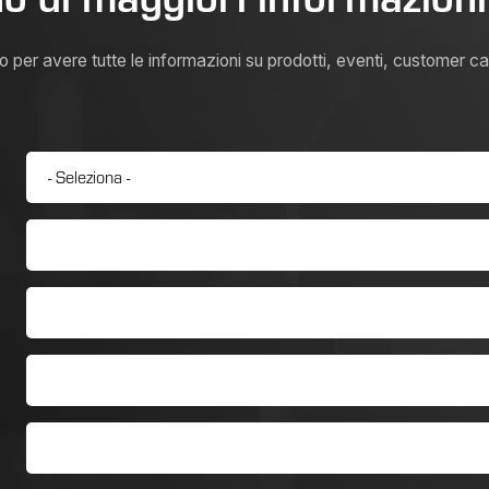
per avere tutte le informazioni su prodotti, eventi, customer car