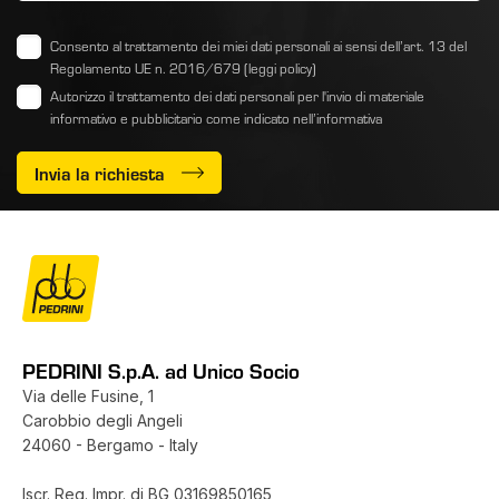
Consento al trattamento dei miei dati personali ai sensi dell’art. 13 del
Regolamento UE n. 2016/679
(leggi policy)
Autorizzo il trattamento dei dati personali per l'invio di materiale
informativo e pubblicitario come indicato
nell’informativa
Invia la richiesta
PEDRINI S.p.A. ad Unico Socio
Via delle Fusine, 1
Carobbio degli Angeli
24060 - Bergamo - Italy
Iscr. Reg. Impr. di BG 03169850165