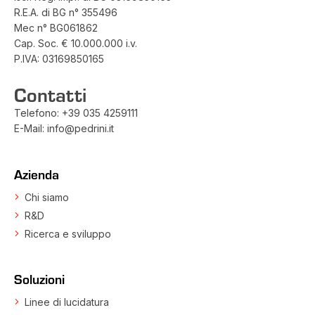
R.E.A. di BG n° 355496
Mec n° BG061862
Cap. Soc. € 10.000.000 i.v.
P.IVA: 03169850165
Contatti
Telefono:
+39 035 4259111
E-Mail:
info@pedrini.it
Azienda
Chi siamo
R&D
Ricerca e sviluppo
Soluzioni
Linee di lucidatura