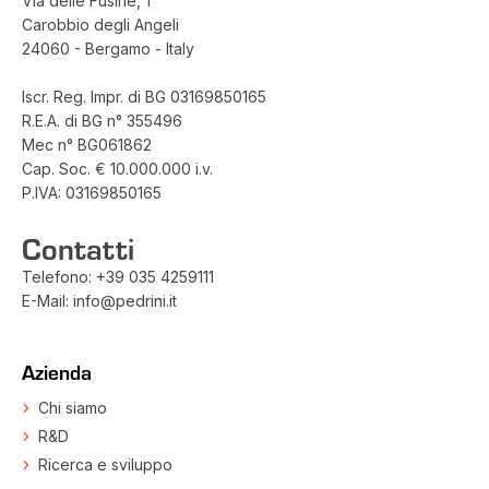
Via delle Fusine, 1
Carobbio degli Angeli
24060 - Bergamo - Italy
Iscr. Reg. Impr. di BG 03169850165
R.E.A. di BG n° 355496
Mec n° BG061862
Cap. Soc. € 10.000.000 i.v.
P.IVA: 03169850165
Contatti
Telefono:
+39 035 4259111
E-Mail:
info@pedrini.it
Azienda
Chi siamo
R&D
Ricerca e sviluppo