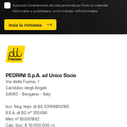
Autorizzo il trattamento dei dati personali per l'invio di materiale
informativo e pubblicitario come indicato
nell’informativa
Invia la richiesta
PEDRINI S.p.A. ad Unico Socio
Via delle Fusine, 1
Carobbio degli Angeli
24060 - Bergamo - Italy
Iscr. Reg. Impr. di BG 03169850165
R.E.A. di BG n° 355496
Mec n° BG061862
Cap. Soc. € 10.000.000 i.v.