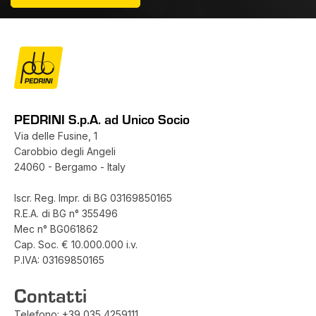
PEDRINI S.p.A. ad Unico Socio
Via delle Fusine, 1
Carobbio degli Angeli
24060 - Bergamo - Italy
Iscr. Reg. Impr. di BG 03169850165
R.E.A. di BG n° 355496
Mec n° BG061862
Cap. Soc. € 10.000.000 i.v.
P.IVA: 03169850165
Contatti
Telefono:
+39 035 4259111