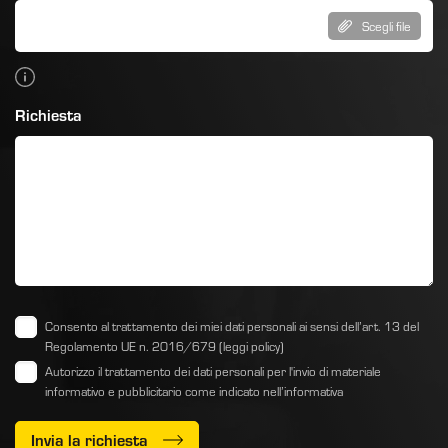
Scegli file
Richiesta
Consento al trattamento dei miei dati personali ai sensi dell’art. 13 del
Regolamento UE n. 2016/679
(leggi policy)
Autorizzo il trattamento dei dati personali per l'invio di materiale
informativo e pubblicitario come indicato
nell’informativa
Invia la richiesta